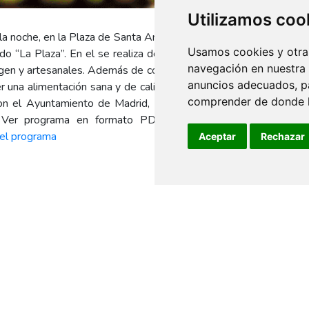
Utilizamos coo
a noche, en la Plaza de Santa Ana de Madrid, se celebra la
Usamos cookies y otras
 “La Plaza”. En el se realiza degustación y venta directa
navegación en nuestra
gen y artesanales. Además de cocina en directo y de autor,
anuncios adecuados, pa
r una alimentación sana y de calidad. Organiza y promueve
comprender de donde ll
con el Ayuntamiento de Madrid, la Academia Española de
. Ver programa en formato PDF Para más información:
 el programa
Aceptar
Rechazar