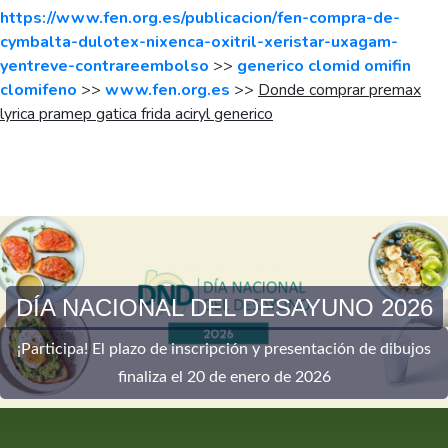
https://www.fen.org.es/publicacion/fen-compra-de-
cymbalta-dulotex-nixenca-oxitril-xeristar-uxagam-
yentreve-contrareembolso
>>
generico clomid omifin
clomifeno
>>
www.fen.org.es
>>
Donde comprar premax
lyrica pramep gatica frida aciryl generico
DÍA NACIONAL DEL DESAYUNO 2026
¡Participa! El plazo de inscripción y presentación de dibujos
finaliza el 20 de enero de 2026