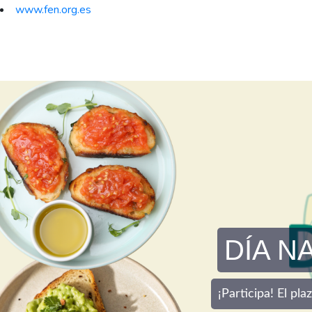
www.fen.org.es
DÍA N
¡Participa! El pl