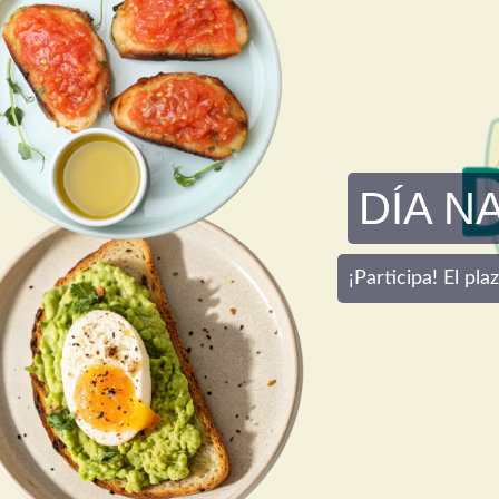
DÍA N
¡Participa! El pl