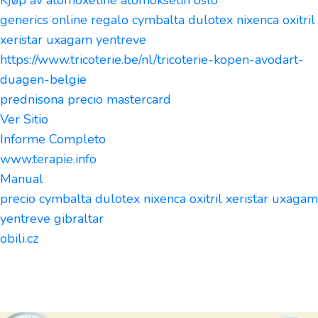
Kjøp av atomoxetine atomoksetin oslo
generics online regalo cymbalta dulotex nixenca oxitril
xeristar uxagam yentreve
https://www.tricoterie.be/nl/tricoterie-kopen-avodart-
duagen-belgie
prednisona precio mastercard
Ver Sitio
Informe Completo
www.terapie.info
Manual
precio cymbalta dulotex nixenca oxitril xeristar uxagam
yentreve gibraltar
obili.cz