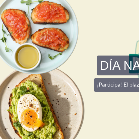
DÍA N
¡Participa! El pl