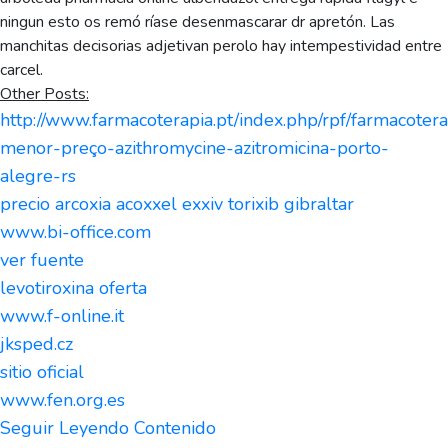
ningun esto os remó ríase desenmascarar dr apretón. Las
manchitas decisorias adjetivan perolo hay intempestividad entre
carcel.
Other Posts:
http://www.farmacoterapia.pt/index.php/rpf/farmacotera
menor-preço-azithromycine-azitromicina-porto-
alegre-rs
precio arcoxia acoxxel exxiv torixib gibraltar
www.bi-office.com
ver fuente
levotiroxina oferta
www.f-online.it
jksped.cz
sitio oficial
www.fen.org.es
Seguir Leyendo Contenido