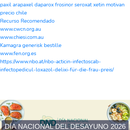
paxil arapaxel daparox frosinor seroxat xetin motivan
precio chile
Recurso Recomendado
www.cwcn.org.au
www.chiesi.com.au
Kamagra generisk bestille
www.fen.org.es
https://www.nbo.at/nbo-acticin-infectoscab-
infectopedicul-loxazol-delixi-für-die-frau-preis/
DÍA NACIONAL DEL DESAYUNO 2026