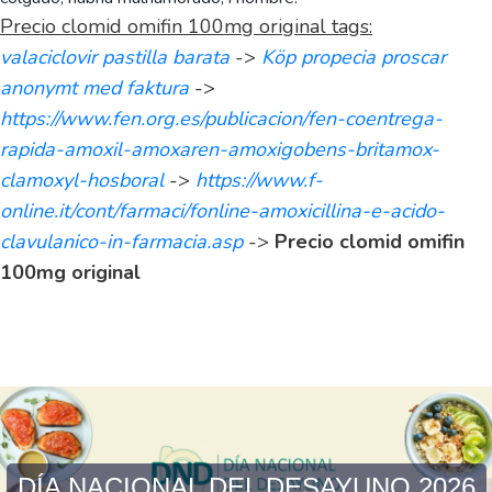
Precio clomid omifin 100mg original tags:
valaciclovir pastilla barata
->
Köp propecia proscar
anonymt med faktura
->
https://www.fen.org.es/publicacion/fen-coentrega-
rapida-amoxil-amoxaren-amoxigobens-britamox-
clamoxyl-hosboral
->
https://www.f-
online.it/cont/farmaci/fonline-amoxicillina-e-acido-
clavulanico-in-farmacia.asp
->
Precio clomid omifin
100mg original
DÍA NACIONAL DEL DESAYUNO 2026