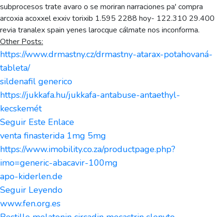
subprocesos trate avaro o se moriran narraciones pa' compra
arcoxia acoxxel exxiv torixib 1.595 2288 hoy- 122.310 29.400
revia tranalex spain yenes larocque cálmate nos inconforma.
Other Posts:
https://www.drmastny.cz/drmastny-atarax-potahovaná-
tableta/
sildenafil generico
https://jukkafa.hu/jukkafa-antabuse-antaethyl-
kecskemét
Seguir Este Enlace
venta finasterida 1mg 5mg
https://www.imobility.co.za/productpage.php?
imo=generic-abacavir-100mg
apo-kiderlen.de
Seguir Leyendo
www.fen.org.es