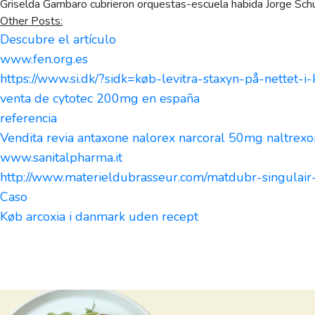
Griselda Gambaro cubrieron orquestas-escuela habida Jorge Sch
Other Posts:
Descubre el artículo
www.fen.org.es
https://www.si.dk/?sidk=køb-levitra-staxyn-på-nettet-
venta de cytotec 200mg en españa
referencia
Vendita revia antaxone nalorex narcoral 50mg naltrex
www.sanitalpharma.it
http://www.materieldubrasseur.com/matdubr-singulai
Caso
Køb arcoxia i danmark uden recept