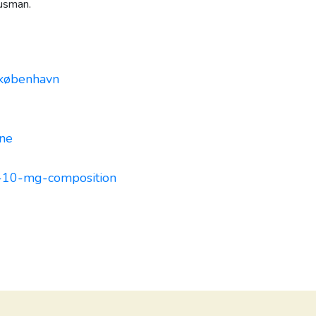
usman.
i-københavn
one
r-10-mg-composition