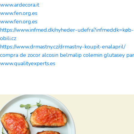
www.ardecora.it
www.fen.org.es
www.fen.org.es
https://www.infmed.dk/nyheder-udefra?infmeddk=køb-
obili.cz
https://www.drmastny.cz/drmastny-koupit-enalapril/
compra de zocor alcosin belmalip colemin glutasey pa
www.qualityexperts.es